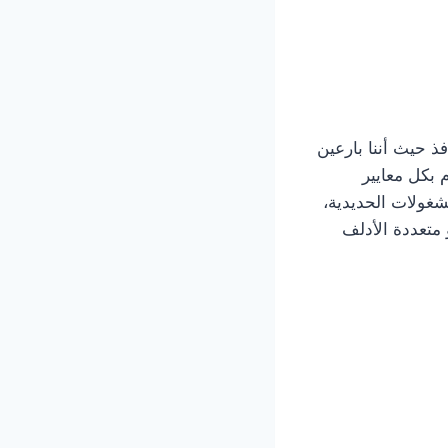
فذ حيث أننا بارعين
م بكل معايير
شغولات الحديدية،
 متعددة الأدلف