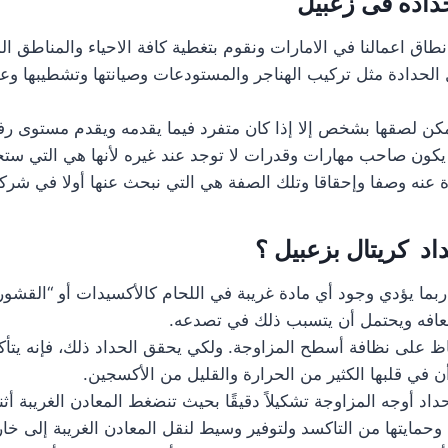
اده فى زعبيل
نطاق اعمالنا في الامارات ونقوم بتغطية كافة الاحياء والمناطق ال
 الحدادة مثل تركيب الهناجر والمستودعات وصيانتها وتشطيبها وع
يمكن لصقها بشخص إلا إذا كان متفرد فيما يقدمه ويقدم مستوى رف
ون صاحب مهارات وقدرات لا توجد عند غيره لأنها هي التي ستج
 عنه وصفا وإحقاقا وتلك الصفة هي التي نبحث عنها أولا في شركت
اد كريتال بزعبيل ؟
ربما يؤدي وجود أي مادة غريبة في اللحام كالأكسيدات أو “القشور” 
ضعافه ويحتمل أن يتسبب ذلك في تصدعه.
اظ على نظافة أسطح المزاوجة. ولكي يحقق الحداد ذلك، فإنه يتأك
أن في قلبها الكثير من الحرارة والقليل من الأكسجين.
داد أوجه المزاوجة تشكيلاً دقيقًا بحيث تنضغط المعادن الغريبة أثن
وحمايتها من التاكسد ولتوفير وسيط لنقل المعادن الغريبة إلى خار