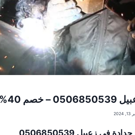
 – خصم 40%
 2024
ة في زعبيل 0506850539