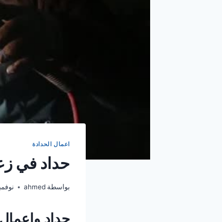
اعمال الحدادة
حداد في زعبيل 0506850539
بواسطة
ahmed
نوفمبر 13,
حداد واعمال حداد