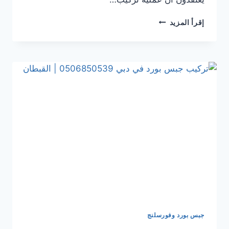
تركيب
إقرأ المزيد
جبس
بورد
في الشارقة
0506850539
|
القبطان
جبس بورد وفورسلنج