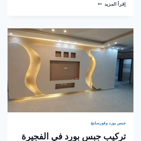
تركيب
إقرأ المزيد
جبس
بورد
في ام
القيوين
0506850539
|
القبطان
جبس بورد وفورسلنج
تركيب جبس بورد في الفجيرة