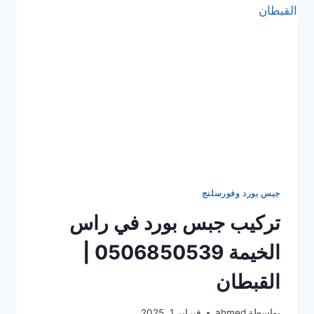
القبطان
جبس بورد وفورسلنج
تركيب جبس بورد في راس
الخيمة 0506850539 |
القبطان
بواسطة
ahmed
فبراير 1, 2025