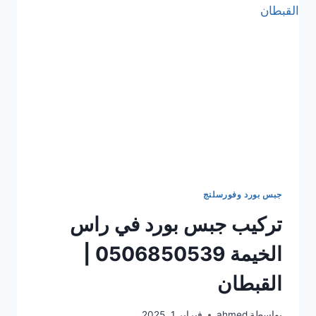
القبطان
جبس بورد وفورسلنج
تركيب جبس بورد في راس
الخيمة 0506850539 |
القبطان
بواسطة
ahmed
فبراير 1, 2025