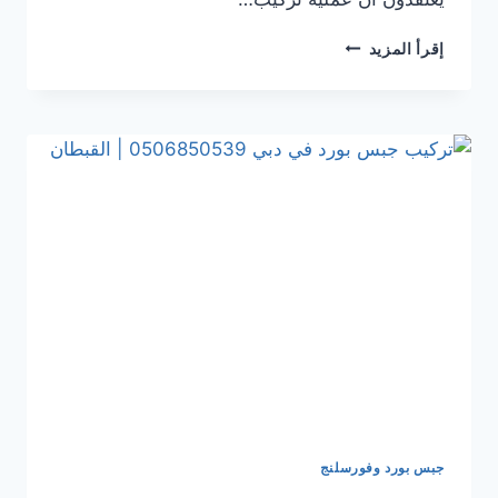
تركيب
إقرأ المزيد
جبس
بورد
في الشارقة
0506850539
|
القبطان
جبس بورد وفورسلنج