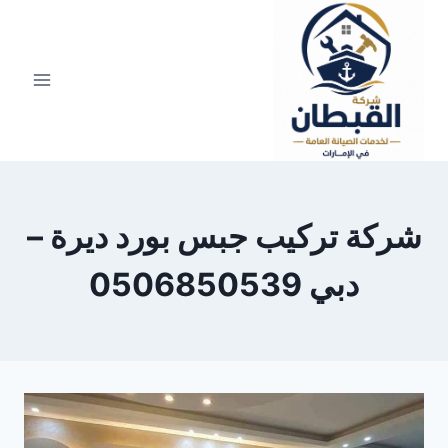
لتجاوز
لى
لمحتوى
شركة تركيب جبس بورد ديرة –
دبي 0506850539