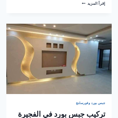
تركيب
إقرأ المزيد
جبس
بورد
في ام
القيوين
0506850539
|
القبطان
جبس بورد وفورسلنج
تركيب جبس بورد في الفجيرة