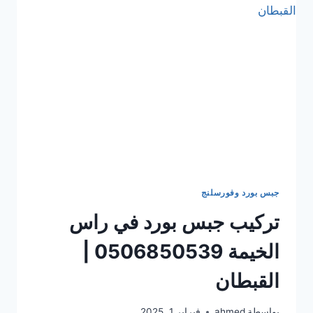
القبطان
جبس بورد وفورسلنج
تركيب جبس بورد في راس
الخيمة 0506850539 |
القبطان
بواسطة
ahmed
فبراير 1, 2025