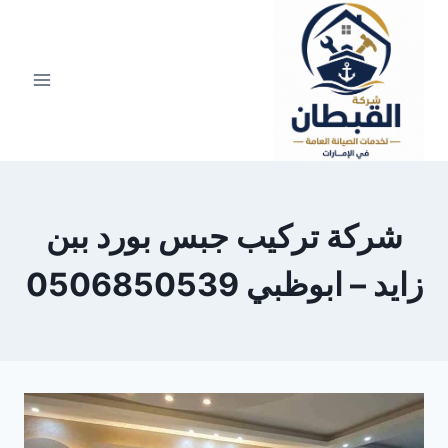
لتجاوز
لى
لمحتوى
شركة تركيب جبس بورد ببن
زايد – ابوظبي 0506850539