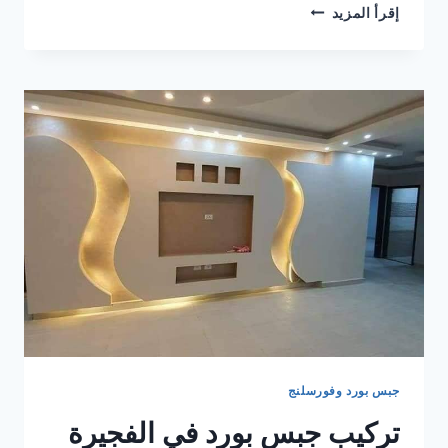
تركيب
إقرأ المزيد
جبس
بورد
في ام
القيوين
0506850539
|
القبطان
جبس بورد وفورسلنج
تركيب جبس بورد في الفجيرة