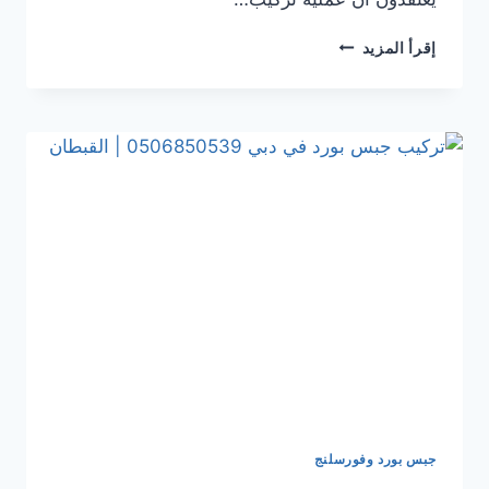
تركيب
إقرأ المزيد
جبس
بورد
في الشارقة
0506850539
|
القبطان
جبس بورد وفورسلنج