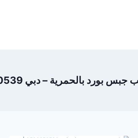
س بورد بالحمرية – دبي 0506850539