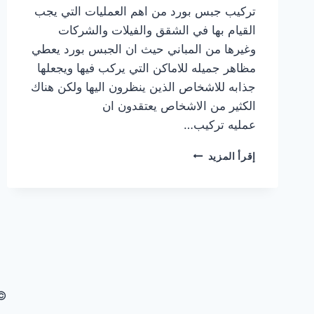
تركيب جبس بورد من اهم العمليات التي يجب
القيام بها في الشقق والفيلات والشركات
وغيرها من المباني حيث ان الجبس بورد يعطي
مظاهر جميله للاماكن التي يركب فيها ويجعلها
جذابه للاشخاص الذين ينظرون اليها ولكن هناك
الكثير من الاشخاص يعتقدون ان
عمليه تركيب…
تركيب
إقرأ المزيد
جبس
بورد
في الشارقة
0506850539
|
القبطان
© 2026 شركة القبطان 