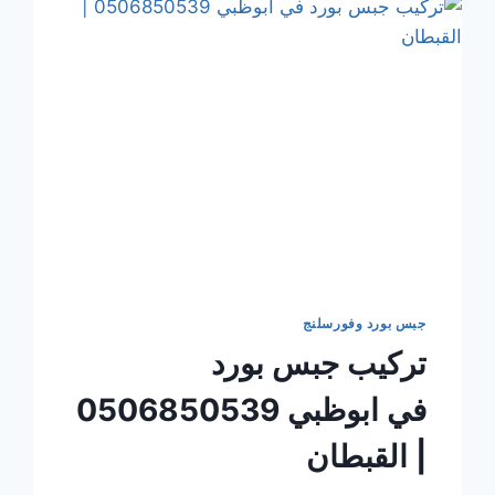
جبس بورد وفورسلنج
تركيب جبس بورد
في ابوظبي 0506850539
| القبطان