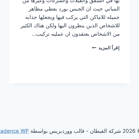
بها في الشقق والفيلات والشركات وغيرها من
المباني حيث ان الجبس بورد يعطي مظاهر
جميله للاماكن التي يركب فيها ويجعلها جذابه
للاشخاص الذين ينظرون اليها ولكن هناك الكثير
من الاشخاص يعتقدون ان عمليه تركيب…
تركيب
إقرأ المزيد
جبس
بورد
في دبي
0506850539
|
القبطان
- قالب ووردبريس بواسطة
Kadence WP