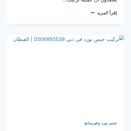
تركيب
إقرأ المزيد
جبس
بورد
في الشارقة
0506850539
|
القبطان
جبس بورد وفورسلنج