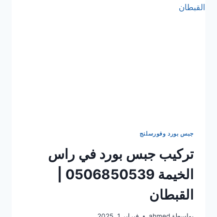
القبطان
جبس بورد وفورسلنج
تركيب جبس بورد في راس
الخيمة 0506850539 |
القبطان
بواسطة
ahmed
فبراير 1, 2025