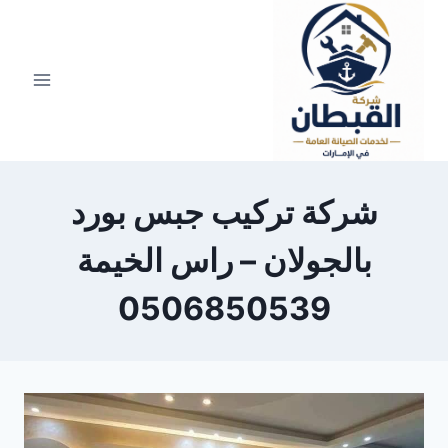
لتجاوز
لى
لمحتوى
شركة تركيب جبس بورد
بالجولان – راس الخيمة
0506850539