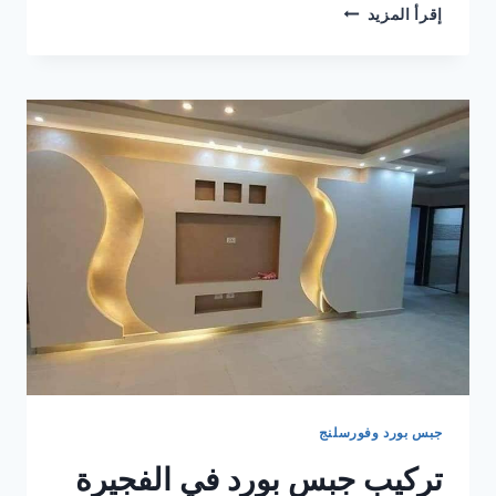
تركيب
إقرأ المزيد
جبس
بورد
في ام
القيوين
0506850539
|
القبطان
جبس بورد وفورسلنج
تركيب جبس بورد في الفجيرة