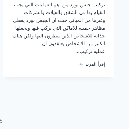
تركيب جبس بورد من اهم العمليات التي يجب
القيام بها في الشقق والفيلات والشركات
وغيرها من المباني حيث ان الجبس بورد يعطي
مظاهر جميله للاماكن التي يركب فيها ويجعلها
جذابه للاشخاص الذين ينظرون اليها ولكن هناك
الكثير من الاشخاص يعتقدون ان
عمليه تركيب…
تركيب
إقرأ المزيد
جبس
بورد
في الشارقة
0506850539
|
القبطان
© 2026 شركة القبطان 