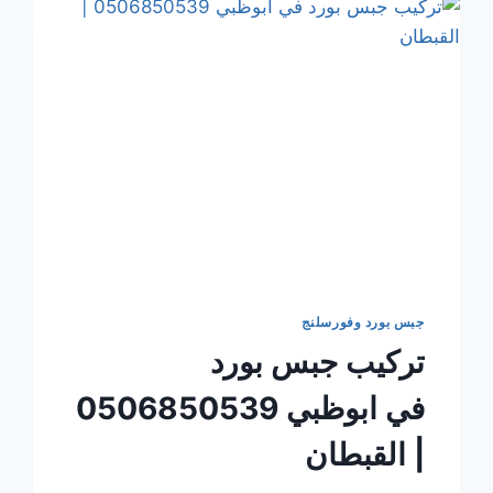
جبس بورد وفورسلنج
تركيب جبس بورد
في ابوظبي 0506850539
| القبطان