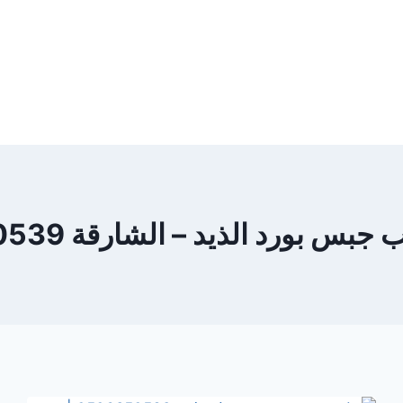
س بورد الذيد – الشارقة 0506850539