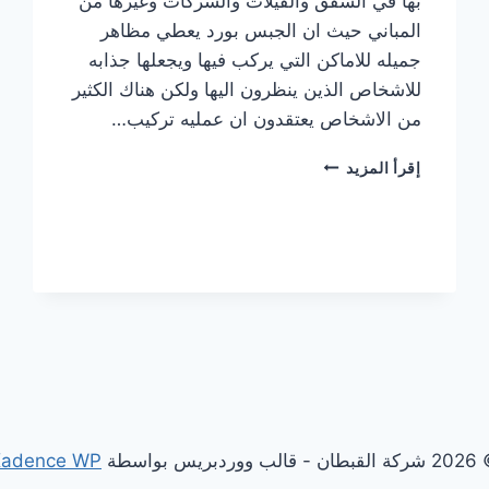
بها في الشقق والفيلات والشركات وغيرها من
المباني حيث ان الجبس بورد يعطي مظاهر
جميله للاماكن التي يركب فيها ويجعلها جذابه
للاشخاص الذين ينظرون اليها ولكن هناك الكثير
من الاشخاص يعتقدون ان عمليه تركيب…
تركيب
إقرأ المزيد
جبس
بورد
في دبي
0506850539
|
القبطان
- قالب ووردبريس بواسطة
Kadence WP