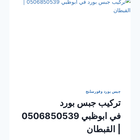
جبس بورد وفورسلنج
تركيب جبس بورد
في ابوظبي 0506850539
| القبطان