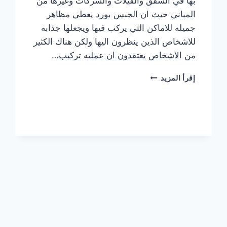
بها في الشقق والفيلات والشركات وغيرها من
المباني حيث ان الجبس بورد يعطي مظاهر
جميله للاماكن التي يركب فيها ويجعلها جذابه
للاشخاص الذين ينظرون اليها ولكن هناك الكثير
من الاشخاص يعتقدون ان عمليه تركيب…
تركيب
إقرأ المزيد
جبس
بورد
في دبي
0506850539
|
القبطان